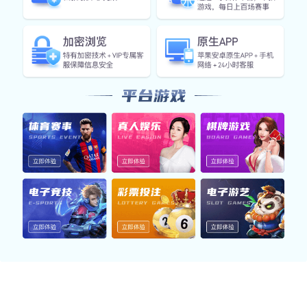
赛季采取了一系列有效措施来缩小与领先者之间的差距。首
先，通过战术调整和阵容优化，阿森纳提升了整体攻击力，
使得他们能够频繁突破对手防线。同时，对于防守端的问
题，他们也进行了一定程度上的修整，以确保不再因失误而
丢分。
其次，阿森纳年轻球员的发展也是一大亮点。年轻小将们逐
渐成熟，并且在场上表现出色，为球队带来了新的活力。在
高压环境下，他们展现出的勇气和拼搏精神，让人看到了希
望。而老将们则充分发挥经验优势，引导年轻球员成长，共
同为争冠目标努力。
最后，阿森纳还积极利用主场优势，将每一场比赛都视作至
关重要的一战。在主场观众热情支持下，他们往往能够打出
更加流畅和高效的比赛风格，这使得他们在积分榜上始终保
持竞争力，有效地增加了追赶领先者的可能性。