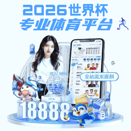
注册入口
OB官方入口
· 体育观看更
便捷
连接你的赛事视野，打造球迷专属的数字主场。
ob官方入
口网页版
提供多终端支持、高清视频、 实时比分与赛事推
荐，让你随时随地畅享体育内容。
网页端入口