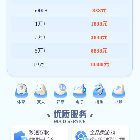
状态的调配和战术安排无疑起到了决定性作用，使得球队能
够在各种情况下保持良好的竞技状态。
与此同时，明星球员们也纷纷站出来扮演关键角色。例如，
中场核心不断为前锋提供助攻，而后防线则通过有效沟通减
少失误。这种团队合作精神不仅提升了球员们个人能力，也
增强了整个球队的凝聚力，为他们赢得更多胜利奠定了基
础。
此外，在转会市场上，曼联也进行了针对性的引援，以补充
球队薄弱环节，从而增强整体实力。这些新加入的球员迅速
融入团队，并且发挥出色，为球队贡献了重要力量。所有这
些因素共同推动着曼联朝着冠军目标迈进。
2、阿森纳应对策略
作为传统豪门，阿森纳并不甘心落后于其他球队，他们在本