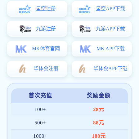
首页
体育热讯
正文
2026年英超联赛的最新积分榜引发了广泛关注，曼联在激烈
的竞争中暂时领跑，而阿森纳和曼城紧随其后，三支球队都
在为争夺本赛季的冠军而全力以赴。本文将从四个方面详细
分析这一局势：首先，曼联的强势表现与战术解析；其次，
阿森纳的挑战与应对策略；再者，曼城的竞争压力与反击计
划；最后，对整体英超形势以及未来赛季可能走向的展望。
通过这些分析，我们可以更深刻地理解当前英超的格局，以
及各队之间错综复杂的关系。
1、曼联强势表现解析
本赛季曼联展现出了极强的竞争力，多次在关键比赛中取得
胜利。他们不仅在进攻端火力全开，同时防守也相对稳固，
这使得他们能够在积分榜上占据领先位置。主教练对于球员