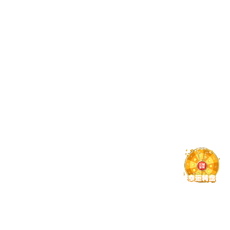
3、曼城竞争压力分析
虽然目前排名第三，但曼城绝对是不可忽视的一支力量。他
们拥有丰富的人才储备和深厚的底蕴，加之近年来稳定的发
展，使得这支球队始终处于争冠行列。在面对当前积分榜上
的压力时，他们依旧坚持自己的风格，不断进行调整以适应
比赛需求。
特别是在关键比赛中，曼城总能爆发出惊人的潜力。他们凭
借精确快速的小范围传递以及灵活多变的进攻打法，对手常
常难以招架。此外，在人员轮换方面，由于阵容深度足够，
即便部分主力缺阵，他们依然能维持高水平竞技状态，这为
他们继续冲击冠军提供了保障。
同时，不可否认的是，与其他顶级球队相比，曼城所面临的
一些挑战也日益凸显，比如伤病困扰以及部分关键球员状态
波动等问题。然而，这支队伍凭借其顽强拼搏精神，总是能