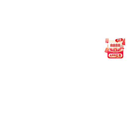
局。
综上所述，本赛季英超注定是一场持久且残酷斗争，无论是
对于冠军还是争取欧战名额，都充满挑战。而随着时间推
移，各支球队也将在磨合中找到最佳状态，为接下来的赛事
做好充分准备。此时此刻，每一个足球迷都期待着接下来更
加精彩纷呈的一幕，那无疑是英超独特魅力所在。
总结：
综上所述，在2026年英超积分榜更新后，我们看到的是一幅
激烈竞争、高潮迭起的发展景象。曼联凭借卓越表现暂时领
跑，而阿森纳与曼城则不甘示弱，全力追赶。这三支顶级豪
门之间错综复杂的发展关系，不仅体现出各自独特风格，还
展示了现代足球中的多样性与不可预测性。
纵观整个赛季发展趋势，可以预见接下来的每一轮都会成为
决胜负的重要时刻，而谁能最终捧起奖杯，则依赖于各自如