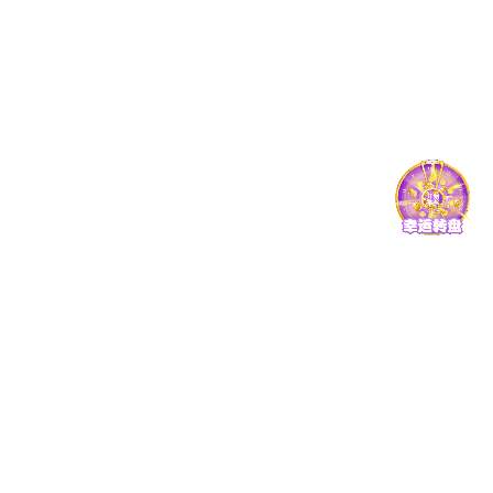
巴特勒批评唐斯与维金斯软弱他们却携手夺得总冠军
2026-07-17
37 次浏览