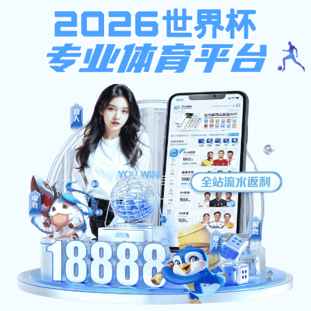
注册入口
首页
体育热点
全部
最新
热门
推荐