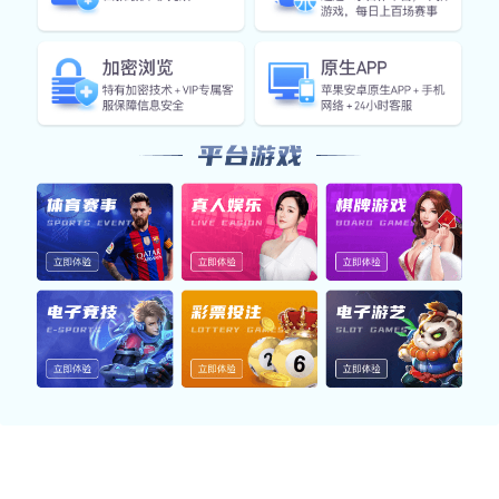
勇士之痛2020状元探花组队辉煌已逝榜眼怀斯曼却早已
淡出联盟历史舞台
2026-08-03
14 次浏览