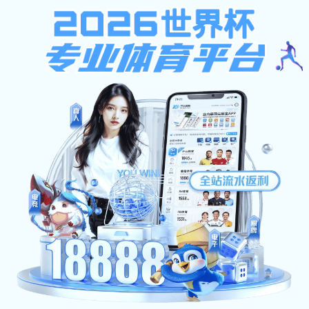
注册入口
OB官方入口
· 体育观看更
便捷
连接你的赛事视野，打造球迷专属的数字主场。
ob官方入
口网页版
提供多终端支持、高清视频、 实时比分与赛事推
荐，让你随时随地畅享体育内容。
网页端入口