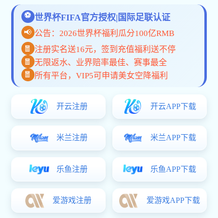
下载APP
哈登再度因交易逆转命运能否带领球队
冲击季后赛
2026-06-05 17:40
阅读 66 次